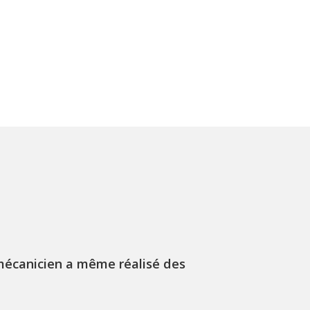
mécanicien a même réalisé des
J'ai récemme
méca