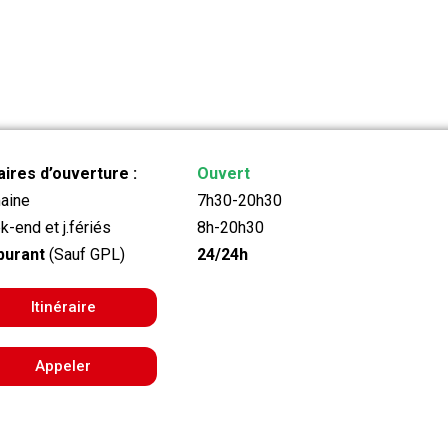
ires d’ouverture :
Ouvert
aine
7h30-20h30
-end et j.fériés
8h-20h30
burant
(Sauf GPL)
24/24h
Itinéraire
Appeler