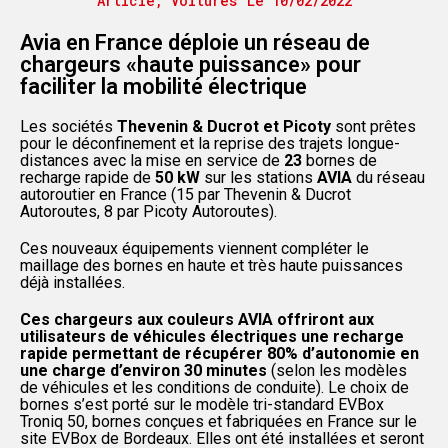
Article
,
Voitures
Le
10/02/2022
Avia en France déploie un réseau de
chargeurs «haute puissance» pour
faciliter la mobilité électrique
Les sociétés
Thevenin & Ducrot et Picoty
sont prêtes
pour le déconfinement et la reprise des trajets longue-
distances avec la mise en service de
23
bornes de
recharge rapide de
50 kW
sur les stations
AVIA
du réseau
autoroutier en France (15 par Thevenin & Ducrot
Autoroutes, 8 par Picoty Autoroutes).
Ces nouveaux équipements viennent compléter le
maillage des bornes en haute et très haute puissances
déjà installées.
Ces chargeurs aux couleurs AVIA offriront aux
utilisateurs de véhicules électriques une recharge
rapide permettant de récupérer 80% d’autonomie en
une charge d’environ 30 minutes
(selon les modèles
de véhicules et les conditions de conduite). Le choix de
bornes s’est porté sur le modèle tri-standard EVBox
Troniq 50, bornes conçues et fabriquées en France sur le
site EVBox de Bordeaux. Elles ont été installées et seront