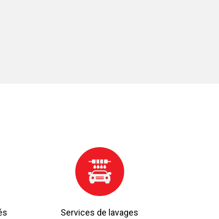
méca
és
Services de lavages