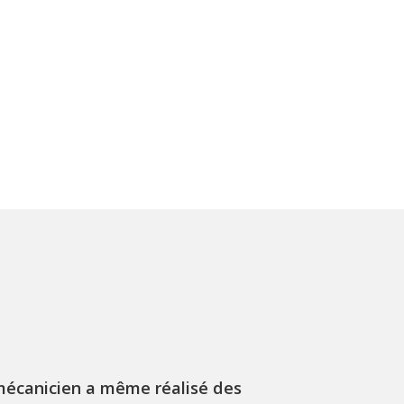
mécanicien a même réalisé des
J'ai récemme